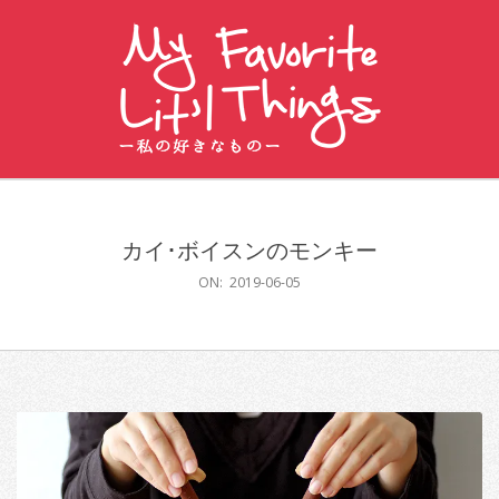
Skip
to
content
私
Primary
の
Navigation
好
カイ･ボイスンのモンキー
Menu
き
ON:
2019-06-05
な
も
の
〜
MY