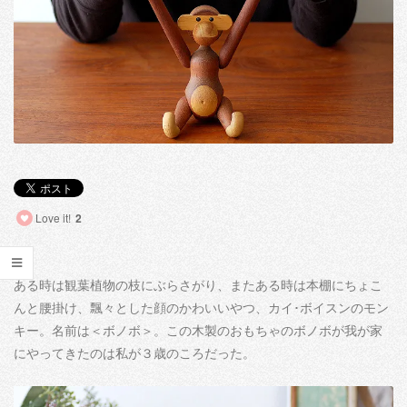
FAVORITE
LIT'L
THINGS〜
Love it!
2
ある時は観葉植物の枝にぶらさがり、またある時は本棚にちょこ
んと腰掛け、飄々とした顔のかわいいやつ、カイ･ボイスンのモン
キー。名前は＜ボノボ＞。この木製のおもちゃのボノボが我が家
にやってきたのは私が３歳のころだった。