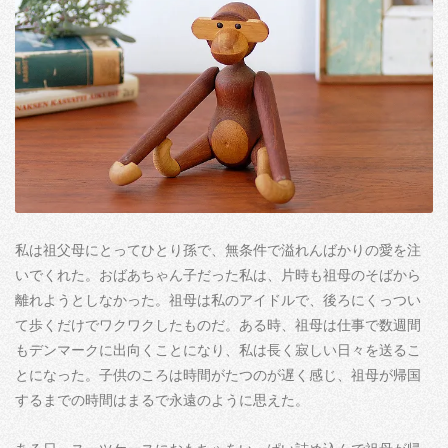
私は祖父母にとってひとり孫で、無条件で溢れんばかりの愛を注
いでくれた。おばあちゃん子だった私は、片時も祖母のそばから
離れようとしなかった。祖母は私のアイドルで、後ろにくっつい
て歩くだけでワクワクしたものだ。ある時、祖母は仕事で数週間
もデンマークに出向くことになり、私は長く寂しい日々を送るこ
とになった。子供のころは時間がたつのが遅く感じ、祖母が帰国
するまでの時間はまるで永遠のように思えた。