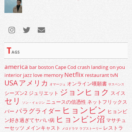
T
AGS
america
bar
boston
Cape Cod
crash landing on you
Netflix
interior
jazz
love
memory
restaurant
tvN
USA
アメリカ
オンライン嘆願書
オマージュ
サスペンス
ジョンヒョク
シーズン2
ジュリエット
スイス
セリ
ニュースの信憑性
ネットフリックス
ソン・イェジン
ヒョンビン
パラグライダー
バー
ヒョンビ
ヒョンビン沼
ン好き過ぎてヤバい病
マサチュ
ーセッツ
メインキャスト
レストラ
メロドラマ
ラブストーリー