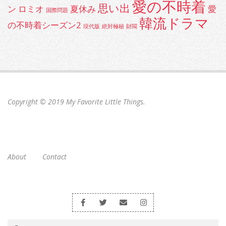
愛の不時着
思い出
ン
ロミオ
夏休み
愛
国際問題
韓流ドラマ
の不時着シーズン2
現代版
絶対極秘
財閥
Copyright © 2019
My Favorite Little Things
.
About
Contact
Search