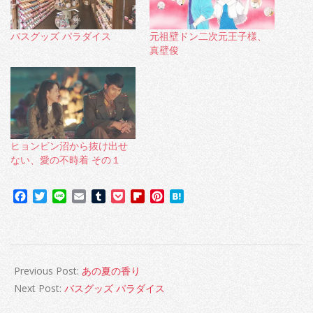
バスグッズ パラダイス
元祖壁ドン二次元王子様、
真壁俊
ヒョンビン沼から抜け出せ
ない、愛の不時着 その１
Facebook
Twitter
Line
Email
Tumblr
Pocket
Flipboard
Pinterest
Hatena
2019-
06-
Previous Post:
あの夏の香り
05
Next Post:
バスグッズ パラダイス