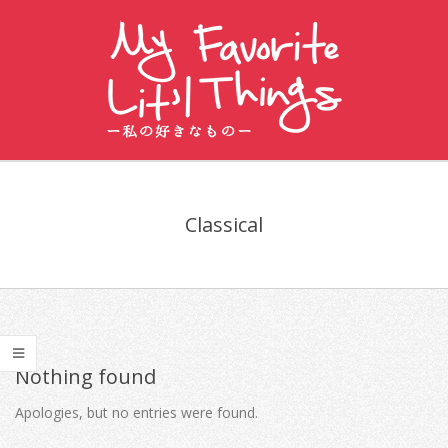
Skip
to
content
私
Primary
の
Navigation
好
Classical
Menu
き
な
も
の
Nothing found
〜
Apologies, but no entries were found.
MY