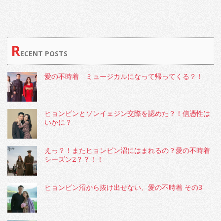
FAVORITE
LIT'L
THINGS〜
R
ECENT POSTS
愛の不時着 ミュージカルになって帰ってくる？！
ヒョンビンとソンイェジン交際を認めた？！信憑性は
いかに？
えっ？！またヒョンビン沼にはまれるの？愛の不時着
シーズン2？？！！
ヒョンビン沼から抜け出せない、愛の不時着 その3