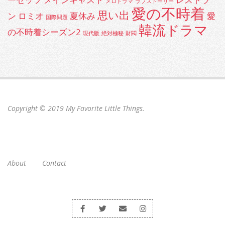
メロドラマ
ラブストーリー
愛の不時着
思い出
ン
ロミオ
夏休み
愛
国際問題
韓流ドラマ
の不時着シーズン2
現代版
絶対極秘
財閥
Copyright © 2019
My Favorite Little Things
.
About
Contact