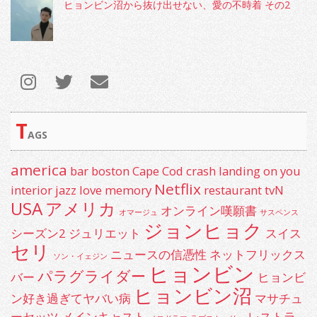
ヒョンビン沼から抜け出せない、愛の不時着 その2
T
AGS
america
bar
boston
Cape Cod
crash landing on you
Netflix
interior
jazz
love
memory
restaurant
tvN
USA
アメリカ
オンライン嘆願書
オマージュ
サスペンス
ジョンヒョク
シーズン2
ジュリエット
スイス
セリ
ニュースの信憑性
ネットフリックス
ソン・イェジン
ヒョンビン
パラグライダー
バー
ヒョンビ
ヒョンビン沼
ン好き過ぎてヤバい病
マサチュ
ーセッツ
メインキャスト
レストラ