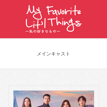
Skip
to
content
私
Primary
の
Navigation
好
メインキャスト
Menu
き
な
も
の
〜
MY