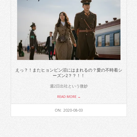
えっ？！またヒョンビン沼にはまれるの？愛の不時着シ
ーズン2？？！！
週2日出社という微妙
READ MORE →
2020-
ON:
2020-08-03
08-
03