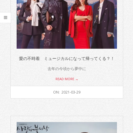
FAVORITE
LIT'L
THINGS〜
愛の不時着 ミュージカルになって帰ってくる？！
去年の今頃から夢中に
READ MORE →
2021-
ON:
2021-03-29
03-
29