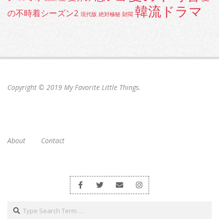
韓流ドラマ
の不時着シーズン2
現代版
絶対極秘
財閥
Copyright © 2019
My Favorite Little Things
.
About
Contact
Search