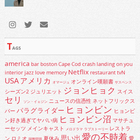
T
AGS
america
bar
boston
Cape Cod
crash landing on you
Netflix
interior
jazz
love
memory
restaurant
tvN
USA
アメリカ
オンライン嘆願書
オマージュ
サスペンス
ジョンヒョク
シーズン2
ジュリエット
スイス
セリ
ニュースの信憑性
ネットフリックス
ソン・イェジン
ヒョンビン
パラグライダー
バー
ヒョンビ
ヒョンビン沼
ン好き過ぎてヤバい病
マサチュ
ーセッツ
メインキャスト
レストラ
メロドラマ
ラブストーリー
愛の不時着
思い出
ン
ロミオ
夏休み
愛
国際問題